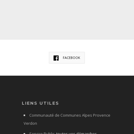
FACEBOOK
LIENS UTILES
Communauté de Communes Alpes Provence
Verdon
Service Public
, toutes vos démarches