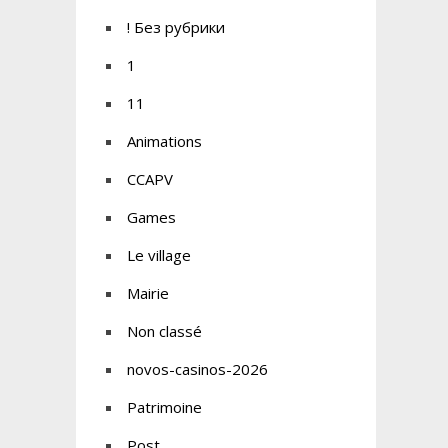
! Без рубрики
1
11
Animations
CCAPV
Games
Le village
Mairie
Non classé
novos-casinos-2026
Patrimoine
Post