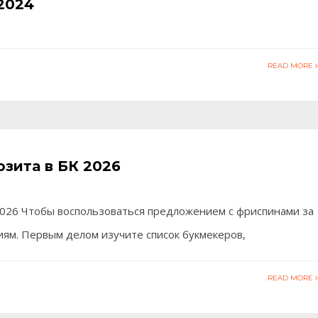
-2024
READ MORE
озита в БК 2026
 2026 Чтобы воспользоваться предложением с фриспинами за
ям. Первым делом изучите список букмекеров,
READ MORE