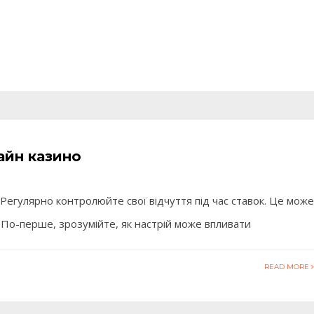
лайн казино
у Регулярно контролюйте свої відчуття під час ставок. Це може
По-перше, зрозумійте, як настрій може впливати
READ MORE