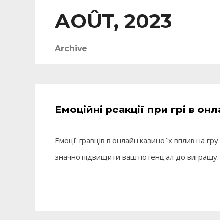
AOÛT, 2023
Archive
Емоційні реакції при грі в он
Емоції гравців в онлайн казино їх вплив на гр
значно підвищити ваш потенціал до виграшу. 