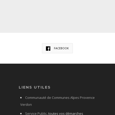
FACEBOOK
LIENS UTILES
Communauté de Communes Alpes Provence
Verdon
Service Public
, toutes vos démarches