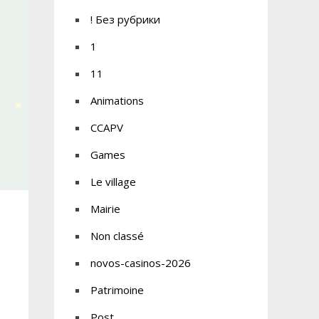
! Без рубрики
1
11
Animations
CCAPV
Games
Le village
Mairie
Non classé
novos-casinos-2026
Patrimoine
Post